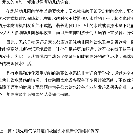
力开发的同时，却难以保障幼儿的饮食。
传统的幼儿园的学生若需要饮水，要么就依赖于饭堂定时的烧水，要么
饮水方式却难以保障幼儿在取水的时候不被烫伤及水质的卫生，其次也难
的身体防御机制发育并不成熟，若长期饮用不卫生的水质或者摄水量不足
不仅大大影响幼儿园教学效果，而且严重抑制孩子们大脑的正常发育和身
因此，无论是校园还是家长都应该正视幼儿园的饮水卫生是否达标，因
才能提高幼儿所生活环境质量，让他们呆得更加舒适，这不仅有益于孩子
的发生。为此，大庆市悦园二幼为了使师生们能有更好的教学环境，都选
全的校园饮水生活。
具有定温和净化双重功能的碧丽饮水系统非常适合于学校，通过热交换
止幼儿饮水烫伤的情况。其次碧丽饮水设备配备了多级过滤系统，不仅优
保障了师生的健康！而碧丽作为是公共饮水设备产业的发起及领头企业，
务，都更有能力为祖国的花朵提供保障。
上一篇：
顶先电气做好厦门校园饮水机新学期维护保养