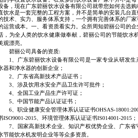
设备，现在广东碧丽饮水设备有限公司就带您如何去选购
直饮水是一套完整的工程方案，并不是简单的安装几台直
的技术、实力、服务体系支持，一个拥有完善体系的厂家
的运营成本。
一、看资质看实力。众所周知碧丽公司
的
企
活，为全人类的饮水健康做奉献，碧丽公司的节能饮水机
美观漂亮。
碧丽
公司
具备的资质:
1、广东碧丽饮水设备有限公司是一家专业从研发生
水器和净水器的创新企业
；
2、广东省高新技术产品证书
；
3、涉及饮用水安全产品卫生许可批件
；
4、全国工业产品生产许可证
；
5、中国节能产品认证证书
；
6、职业健康安全管理体系认证证书OHSAS-18001:
书ISO9001-20
15
、环境管理体系认证证书IS014001-20
15
；
7、
国家高新技术企业、知识产权优势企业、
广东省
水节能饮水机发明企业
等等众多资质
。