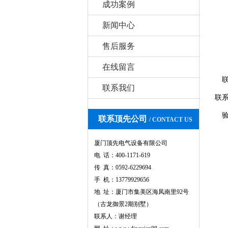
成功案例
新闻中心
售后服务
在线留言
联系我们
联
联系顶先公司
/ CONTACT US
厦门顶先电气设备有限公司
电 话：400-1171-619
传 真：0592-6229694
手 机：13779929656
地 址：厦门市集美区海凤南里92号
（古龙御景2期别墅）
联系人：谢经理