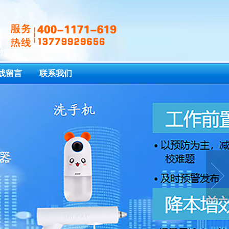
线留言
联系我们