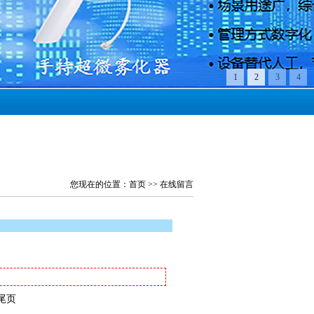
1
2
3
4
您现在的位置：
首页
>>
在线留言
尾页