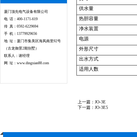
供水量
厦门顶先电气设备有限公司
热胆容量
电 话：400-1171-619
传 真：0592-6229694
净水装置
手 机：13779929656
电源
地 址：厦门市集美区海凤南里92号
（古龙御景2期别墅）
外形尺寸
联系人：谢经理
出水方式
网 址：www.dingxian88.com
适用人数
上一篇：
JO-3E
下一篇：
JO-3E5